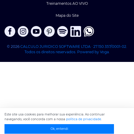
Treinamentos AO VIVO
Mapa do Site
© 2026
CALCULO JURIDICO SOFTWARE LTDA · 27.150.357/0001-02.
Todos os direitos reservados. Powered by Voga.
Este site usa cookies para melhorar sua experiência. Ao continuar
navegando, você concorda com a nossa
política de privacidade
.
Ok, entendi