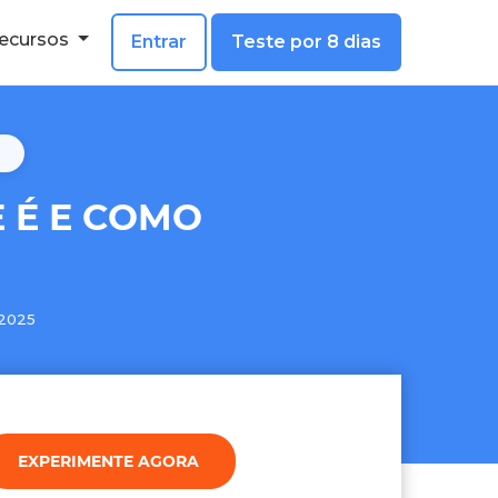
ecursos
Entrar
Teste por 8 dias
 É E COMO
2025
EXPERIMENTE AGORA