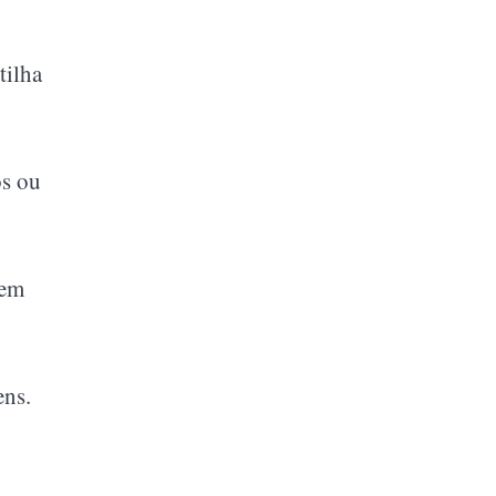
tilha
os ou
 em
ens.