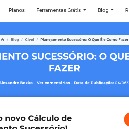
Planos
Ferramentas Grátis
Blog
R
Blog
Cível
Planejamento Sucessório: O Que É e Como Fazer
ENTO SUCESSÓRIO: O QUE
FAZER
Alexandre Bozko
-
Ver comentários
-
Data de Publicação:
04/06/
 novo Cálculo de
nto Sucessório!