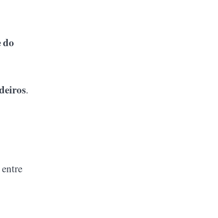
e do
deiros
.
 entre