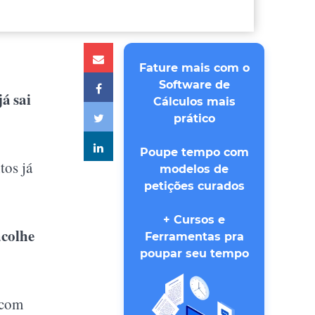
Fature mais com o
Software de
já sai
Cálculos mais
prático
Poupe tempo com
tos já
modelos de
petições curados
+ Cursos e
acolhe
Ferramentas pra
poupar seu tempo
 com