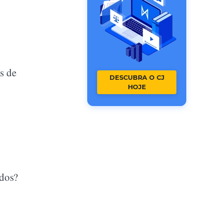
s de
DESCUBRA O CJ
HOJE
ados?