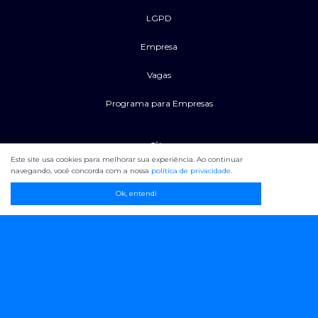
LGPD
Empresa
Vagas
Programa para Empresas
Site
Este site usa cookies para melhorar sua experiência. Ao continuar
navegando, você concorda com a nossa
política de privacidade
.
Software de Cálculos
Ok, entendi
Planos
Blog
Calculadoras Grátis
Suporte