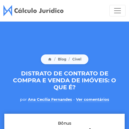
Blog
Cível
DISTRATO DE CONTRATO DE
COMPRA E VENDA DE IMÓVEIS: O
QUE É?
por
Ana Cecília Fernandes
-
Ver comentários
Bônus