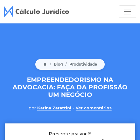
Blog
Produtividade
EMPREENDEDORISMO NA
ADVOCACIA: FAÇA DA PROFISSÃO
UM NEGÓCIO
por
Karina Zarattini
-
Ver comentários
Presente pra você!