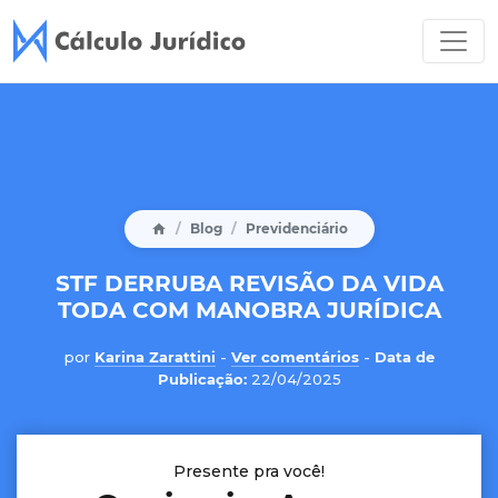
Blog
Previdenciário
STF DERRUBA REVISÃO DA VIDA
TODA COM MANOBRA JURÍDICA
por
Karina Zarattini
-
Ver comentários
-
Data de
Publicação:
22/04/2025
Presente pra você!