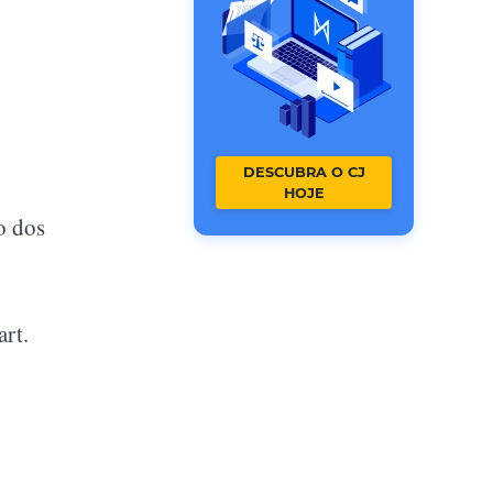
DESCUBRA O CJ
HOJE
o dos
art.