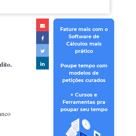
Fature mais com o
Software de
Cálculos mais
prático
dito.
Poupe tempo com
modelos de
petições curados
+ Cursos e
Ferramentas pra
poupar seu tempo
Banco