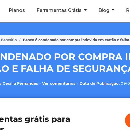
Planos
Ferramentas Grátis
Blog
R
Bancário
Banco é condenado por compra indevida em cartão e falha
ONDENADO POR COMPRA I
O E FALHA DE SEGURAN
 Cecília Fernandes
-
Ver comentários
-
Data de Publicação:
09/
entas grátis para
s