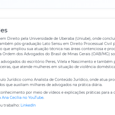
des
 em Direito pela Universidade de Uberaba (Uniube), onde concl
i também pós-graduação Lato Sensu em Direito Processual Civil p
 o que ampliou sua atuação técnica nas áreas contenciosa e pro
a Ordem dos Advogados do Brasil de Minas Gerais (OAB/MG) sob
e advogados do escritório Peres, Vilela e Nascimento e também 
sticeiras, que atende mulheres em situação de violência domést
culo Jurídico como Analista de Conteúdo Jurídico, onde atua pro
dos que auxiliam milhares de advogados na prática diária.
onhecimento por meio de vídeos e explicações práticas para a 
a Ana Cecília no YouTube
.
u trabalho:
LinkedIn