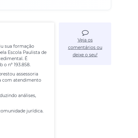
Veja os
uiu sua formação
comentários ou
ela Escola Paulista de
deixe o seu!
cedimental. É
 o nº 193.858.
prestou assessoria
ica com atendimento
duzindo análises,
comunidade jurídica.