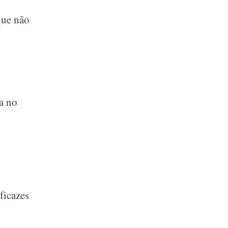
que não
a no
ficazes