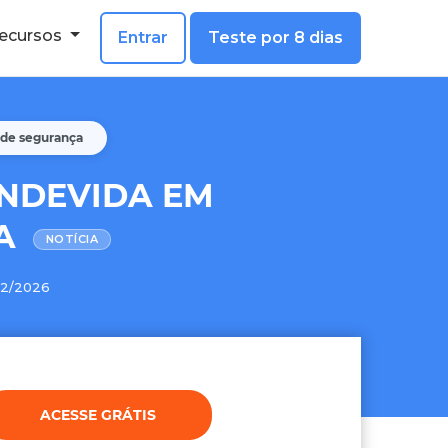
ecursos
Entrar
Teste por 8 dias
 de segurança
NDEVIDA EM
ÇA
NOTÍCIA
02/2026
ACESSE GRÁTIS