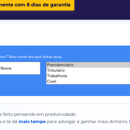
mente com 8 dias de garantia
oso? Nos conte em que áreas atua.
os feito pensando em produtividade.
s e te dá
mais tempo
para advogar e ganhar mais dinheiro.