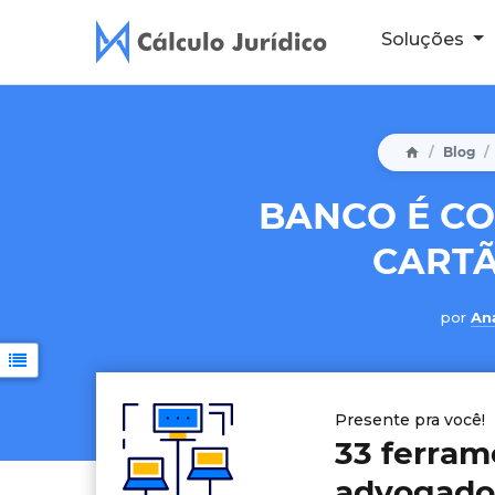
Soluções
Blog
BANCO É C
CARTÃ
por
Ana
Presente pra você!
33 ferram
advogado