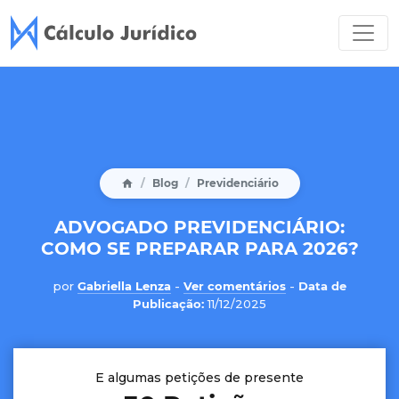
Blog
Previdenciário
ADVOGADO PREVIDENCIÁRIO:
COMO SE PREPARAR PARA 2026?
por
Gabriella Lenza
-
Ver comentários
-
Data de
Publicação:
11/12/2025
E algumas petições de presente