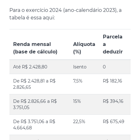
Para o exercício 2024 (ano-calendário 2023), a
tabela é essa aqui:
Parcela
Renda mensal
Alíquota
a
(base de cálculo)
(%)
deduzir
Até R$ 2.428,80
Isento
0
De R$ 2.428,81 a R$
7,5%
R$ 182,16
2.826,65
De R$ 2.826,66 a R$
15%
R$ 394,16
3.751,05
De R$ 3.751,06 a R$
22,5%
R$ 675,49
4.664,68