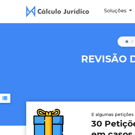
Soluções
REVISÃO 
E algumas petições
30 Petiçõ
em casos 