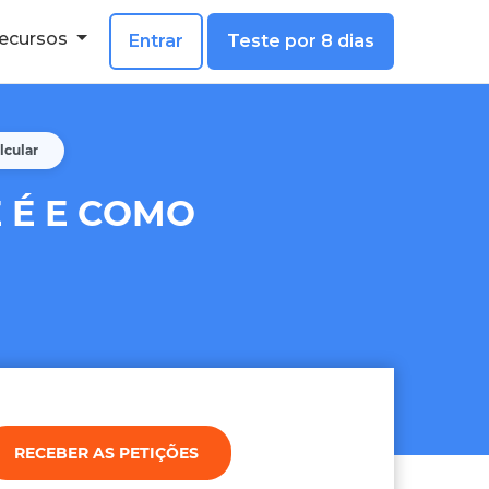
ecursos
Entrar
Teste por 8 dias
lcular
 É E COMO
RECEBER AS PETIÇÕES