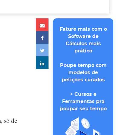
Fature mais com o
Software de
Cálculos mais
prático
Poupe tempo com
modelos de
petições curados
+ Cursos e
Ferramentas pra
poupar seu tempo
, só de