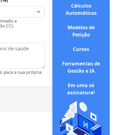
 (%)
Cálculos
Automáticos
entado e
do CC).
Modelos de
Petição
Cursos
Ferramentas de
Gestão e IA
o para a sua própria
Em uma só
assinatura!