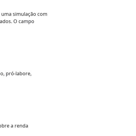
az uma simulação com
tados. O campo
o, pró-labore,
obre a renda