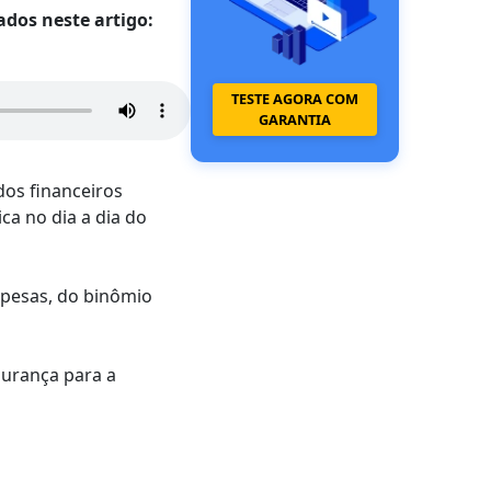
ados neste artigo:
TESTE AGORA COM
GARANTIA
dos financeiros
ca no dia a dia do
spesas, do binômio
gurança para a