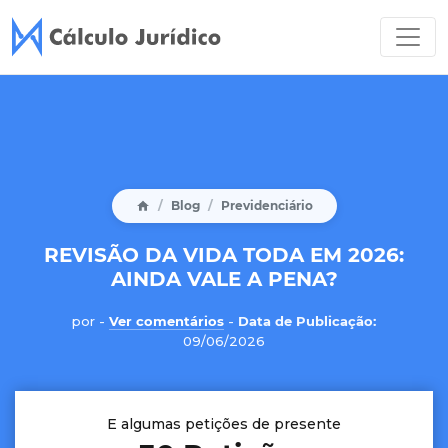
Blog
Previdenciário
REVISÃO DA VIDA TODA EM 2026:
AINDA VALE A PENA?
por
-
Ver comentários
-
Data de Publicação:
09/06/2026
E algumas petições de presente