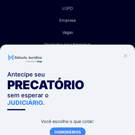
LGPD
Empresa
Vagas
Programa para Empresas
×
Site
Antecipe seu
Software de Cálculos
PRECATÓRIO
Planos
sem esperar o
Blog
JUDICIÁRIO.
Calculadoras Grátis
Você escolhe o que cotar:
Suporte
HONORÁRIOS