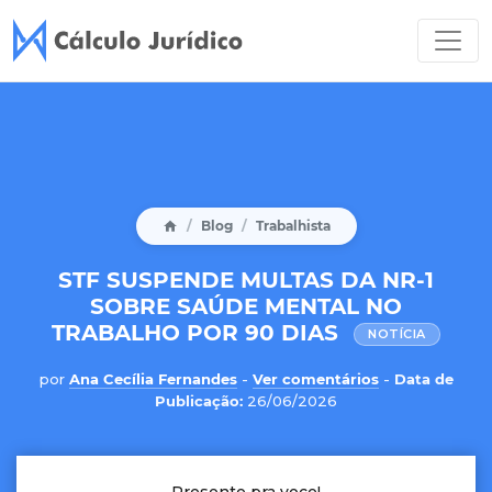
Blog
Trabalhista
STF SUSPENDE MULTAS DA NR-1
SOBRE SAÚDE MENTAL NO
TRABALHO POR 90 DIAS
NOTÍCIA
por
Ana Cecília Fernandes
-
Ver comentários
-
Data de
Publicação:
26/06/2026