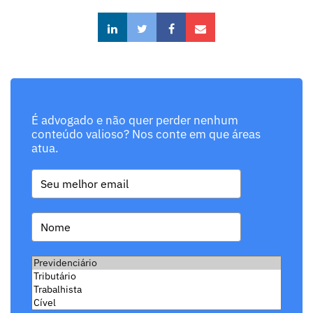
É advogado e não quer perder nenhum
conteúdo valioso? Nos conte em que áreas
atua.