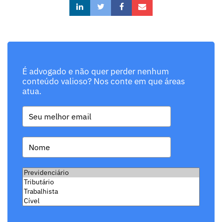
É advogado e não quer perder nenhum
conteúdo valioso? Nos conte em que áreas
atua.