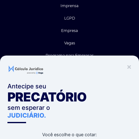
Imprensa
LGPD
Empresa
Vagas
Programa para Empresas
×
Site
Antecipe seu
Software de Cálculos
PRECATÓRIO
Planos
sem esperar o
Blog
JUDICIÁRIO.
Calculadoras Grátis
Você escolhe o que cotar:
Suporte