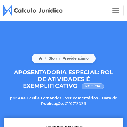
Blog
Previdenciário
APOSENTADORIA ESPECIAL: ROL
DE ATIVIDADES É
EXEMPLIFICATIVO
NOTÍCIA
por
Ana Cecília Fernandes
-
Ver comentários
-
Data de
Publicação:
01/07/2026