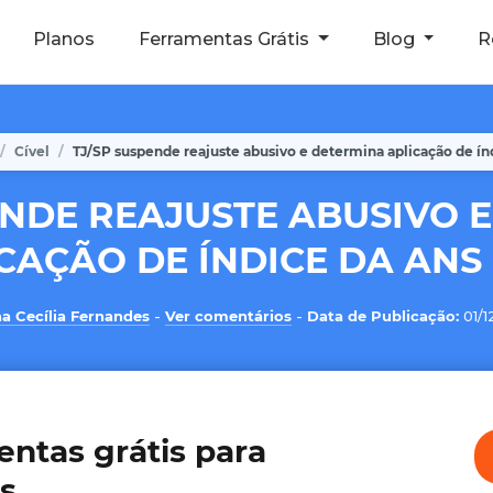
Planos
Ferramentas Grátis
Blog
R
Cível
TJ/SP suspende reajuste abusivo e determina aplicação de í
ENDE REAJUSTE ABUSIVO 
CAÇÃO DE ÍNDICE DA ANS
a Cecília Fernandes
-
Ver comentários
-
Data de Publicação:
01/
entas grátis para
s