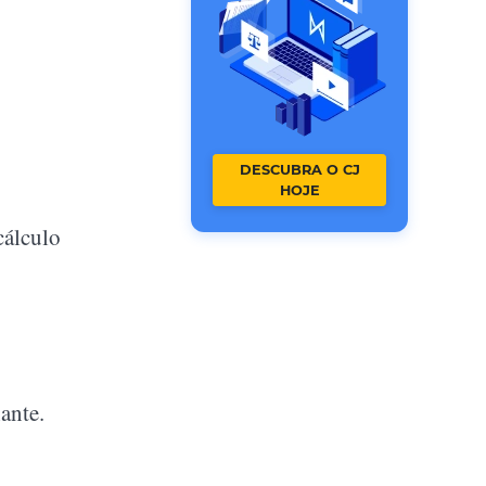
DESCUBRA O CJ
HOJE
cálculo
ante.