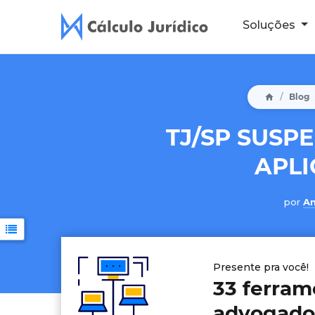
Soluções
Blog
TJ/SP SUSP
APLI
por
An
Presente pra você!
33 ferram
advogado