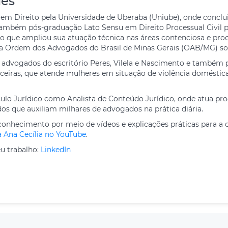
des
 em Direito pela Universidade de Uberaba (Uniube), onde concl
i também pós-graduação Lato Sensu em Direito Processual Civil p
 o que ampliou sua atuação técnica nas áreas contenciosa e pro
a Ordem dos Advogados do Brasil de Minas Gerais (OAB/MG) sob
e advogados do escritório Peres, Vilela e Nascimento e também 
sticeiras, que atende mulheres em situação de violência domést
culo Jurídico como Analista de Conteúdo Jurídico, onde atua pro
dos que auxiliam milhares de advogados na prática diária.
onhecimento por meio de vídeos e explicações práticas para a 
a Ana Cecília no YouTube
.
u trabalho:
LinkedIn