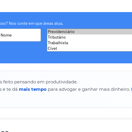
oso? Nos conte em que áreas atua.
os feito pensando em produtividade.
s e te dá
mais tempo
para advogar e ganhar mais dinheiro.