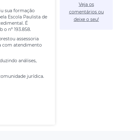
Veja os
uiu sua formação
comentários ou
ela Escola Paulista de
deixe o seu!
cedimental. É
 o nº 193.858.
prestou assessoria
ica com atendimento
duzindo análises,
comunidade jurídica.