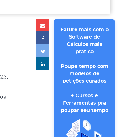
Fature mais com o
Software de
Cálculos mais
prático
Poupe tempo com
modelos de
025.
petições curados
tos
+ Cursos e
Ferramentas pra
poupar seu tempo