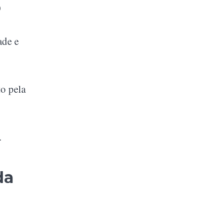
o
ade e
to pela
.
da