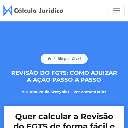
Blog
Cível
REVISÃO DO FGTS: COMO AJUIZAR
A AÇÃO PASSO A PASSO
por
Ana Paula Szczypior
-
Ver comentários
Quer calcular a Revisão
do FGTS de forma fácil e