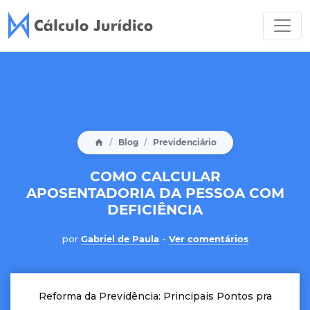
Blog
Previdenciário
COMO CALCULAR
APOSENTADORIA DA PESSOA COM
DEFICIÊNCIA
por
Gabriel de Paula
-
Ver comentários
Reforma da Previdência: Principais Pontos pra