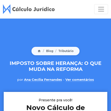
Blog
Tributário
IMPOSTO SOBRE HERANÇA: O QUE
MUDA NA REFORMA
por
Ana Cecília Fernandes
-
Ver comentários
Presente pra você!
Novo Cálculo de