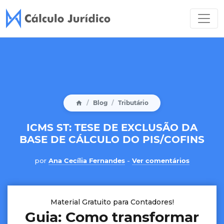
Blog
Tributário
ICMS ST: TESE DE EXCLUSÃO DA
BASE DE CÁLCULO DO PIS/COFINS
por
Ana Cecília Fernandes
-
Ver comentários
Material Gratuito para Contadores!
Guia: Como transformar