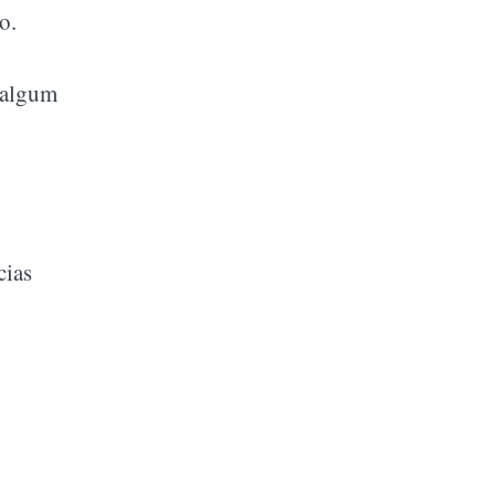
o.
 algum
cias