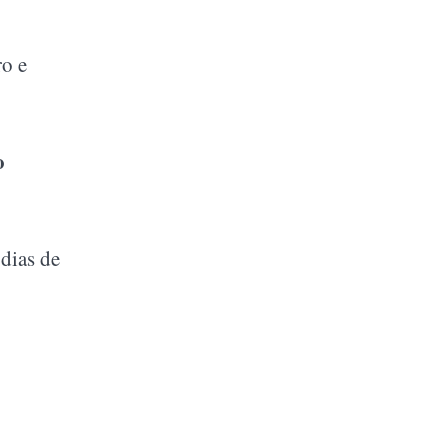
ro e
o
 dias de