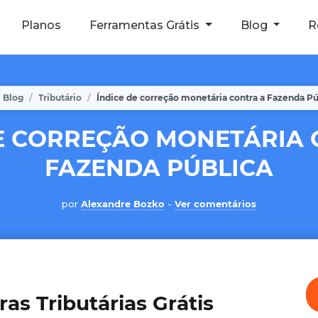
Planos
Ferramentas Grátis
Blog
R
Blog
Tributário
Índice de correção monetária contra a Fazenda Pú
DE CORREÇÃO MONETÁRIA 
FAZENDA PÚBLICA
por
Alexandre Bozko
-
Ver comentários
as Tributárias Grátis