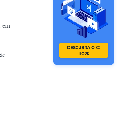
r em
DESCUBRA O CJ
ção
HOJE