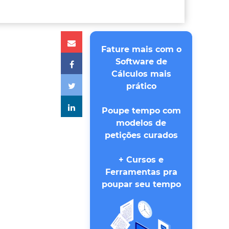
Fature mais com o
Software de
Cálculos mais
prático
Poupe tempo com
modelos de
petições curados
+ Cursos e
Ferramentas pra
poupar seu tempo