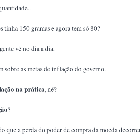
 quantidade…
es tinha 150 gramas e agora tem só 80?
gente vê no dia a dia.
am sobre as metas de inflação do governo.
lação na prática
, né?
ção
?
é do que a perda do poder de compra da moeda decorre