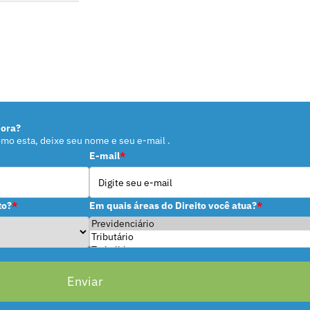
dora?
omo esta, deixe seu nome e seu e-mail .
E-mail
*
to?
*
Em quais áreas do Direito você atua?
*
Enviar