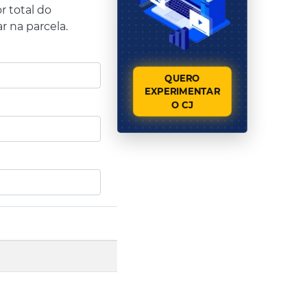
r total do
r na parcela.
QUERO
EXPERIMENTAR
O CJ