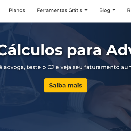
Planos
Ferramentas Grátis
Blog
R
Acesse os planos do Cálculo
Cálculos para A
ê advoga, teste o CJ e veja seu faturamento au
Saiba mais