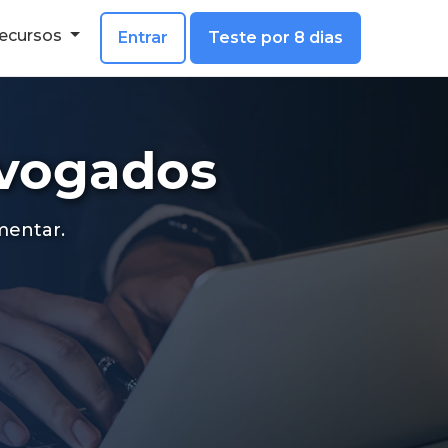
ecursos
Entrar
Teste por 8 dias
 Jurídico para automatizar seus cálculos
dvogados
mentar.