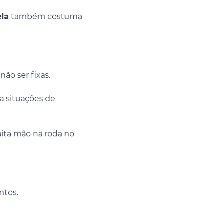
ela
também costuma
ão ser fixas.
ra situações de
aita mão na roda no
ntos.