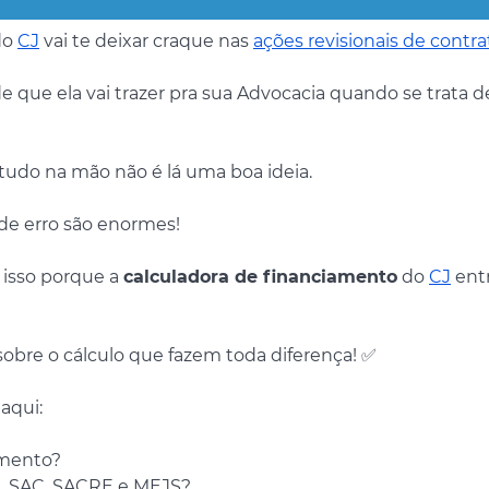
do
CJ
vai te deixar craque nas
ações revisionais de contra
ade que ela vai trazer pra sua Advocacia quando se trata 
tudo na mão não é lá uma boa ideia.
de erro são enormes!
 isso porque a
calculadora de financiamento
do
CJ
entr
obre o cálculo que fazem toda diferença! ✅
aqui:
amento?
E, SAC, SACRE e MEJS?