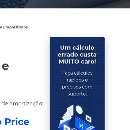
 e Empréstimos
SAIBA MAIS SOBRE OS PL
Um cálculo
errado custa
MUITO caro!
 e
Faça cálculos
rápidos e
precisos com
suporte.
s de amortização:
 Price