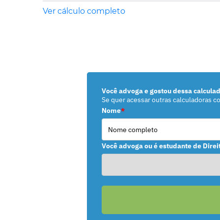
Ver cálculo completo
Você advoga e gostou dessa calcula
Se quer acessar outras calculadoras c
Nome
*
Você advoga ou é estudante de Direi