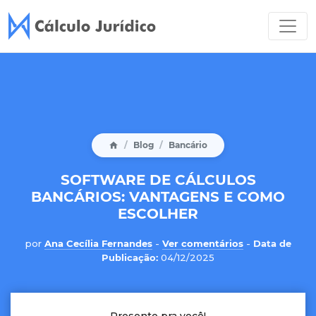
Blog
Bancário
SOFTWARE DE CÁLCULOS
BANCÁRIOS: VANTAGENS E COMO
ESCOLHER
por
Ana Cecília Fernandes
-
Ver comentários
-
Data de
Publicação:
04/12/2025