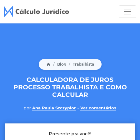
Blog
Trabalhista
CALCULADORA DE JUROS
PROCESSO TRABALHISTA E COMO
CALCULAR
por
Ana Paula Szczypior
-
Ver comentários
Presente pra você!