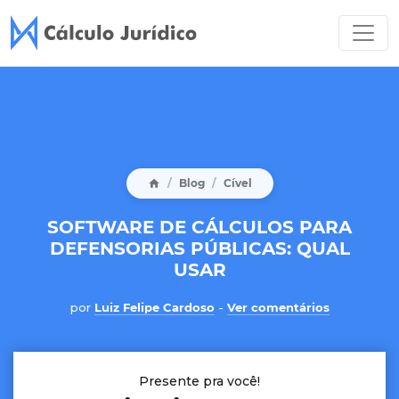
Blog
Cível
SOFTWARE DE CÁLCULOS PARA
DEFENSORIAS PÚBLICAS: QUAL
USAR
por
Luiz Felipe Cardoso
-
Ver comentários
Presente pra você!