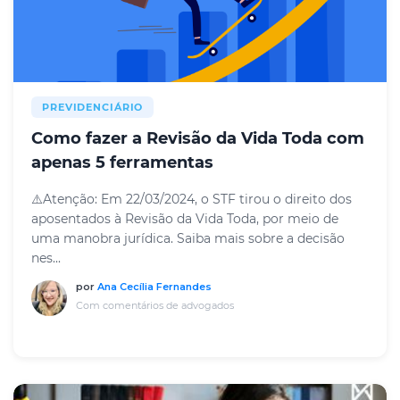
PREVIDENCIÁRIO
Como fazer a Revisão da Vida Toda com
apenas 5 ferramentas
⚠️Atenção: Em 22/03/2024, o STF tirou o direito dos
aposentados à Revisão da Vida Toda, por meio de
uma manobra jurídica. Saiba mais sobre a decisão
nes...
por
Ana Cecília Fernandes
Com comentários de advogados